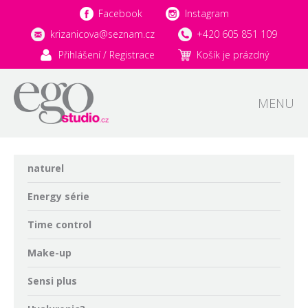
Facebook
Instagram
krizanicova@seznam.cz
+420 605 851 109
Přihlášení / Registrace
Košík je prázdný
MENU
naturel
Energy série
Time control
Make-up
Sensi plus