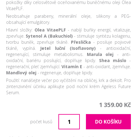
pokožky díky celosvětově oceňovanému buněčnému oleji Olea
VitaePLF.
Neobsahuje parabeny, minerální oleje, silikony a PEG-
obsahující emulgátory.
Hlavní složky:
Olea VitaePLF
- nabíjí buňky energií, vitalizuje,
zpevňuje.
Sytenol A (Bakuchiol)
- stimuluje syntézu kolagenu,
tvorbu buněk, zpevňuje tkáně.
Přeslička
- posiluje pojivové
tkáně, vypíná.
Jetel luční (Isoflavony)
- antioxidační,
regenerující, stimuluje metabolismus.
Marula olej
- anti-
oxidační, bariéru posilující, doplňuje lipidy.
Shea máslo
-
regenerační, pleť zjemňující.
Vitamín E
- anti-oxidant, zjemňuje.
Mandlový olej
- regeneruje, doplňuje lipidy.
Použití: nanášejte večer po vyčištění na obličej, krk a dekolt. Pro
zintenzivnění účinku aplikujte pod noční krém Ageless Future
Serum.
1 359.00 Kč
DO KOŠÍKU
počet kusů