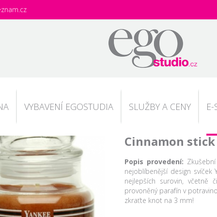
eznam.cz
NA
VYBAVENÍ EGOSTUDIA
SLUŽBY A CENY
E-
Cinnamon stick 
Popis provedení:
Zkušební 
nejoblíbenější design svíče
nejlepších surovin, včetně 
provoněný parafín v potravino
zkraťte knot na 3 mm!