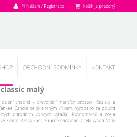
Přihlášení / Registrace
Košík je prázdný
SHOP
OBCHODNÍ PODMÍNKY
KONTAKT
classic malý
balení vhodné k provonění menších prostor. Klasický a
k Yankee Candle se skleněným víčkem. Vyrobeno za použití
čistých přírodních vonných výtažků. Rovnoměrně a zcela
vé kvalitě. Každý knot je ručně narovnán. Zcela vyhoří. Vždy