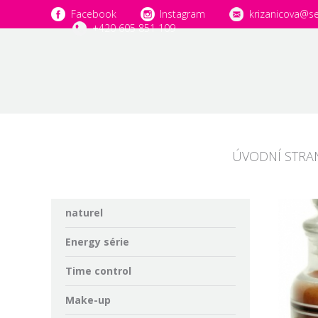
Facebook
Instagram
krizanicova@s
+420 605 851 109
ÚVODNÍ STRA
naturel
Energy série
Time control
Make-up