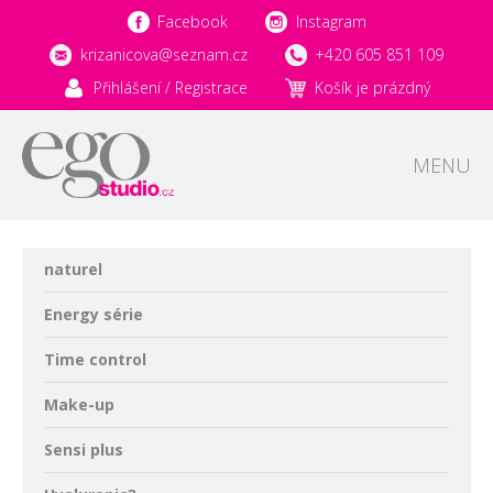
Facebook
Instagram
krizanicova@seznam.cz
+420 605 851 109
Přihlášení / Registrace
Košík je prázdný
MENU
naturel
Energy série
Time control
Make-up
Sensi plus