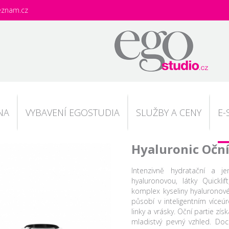
eznam.cz
NA
VYBAVENÍ EGOSTUDIA
SLUŽBY A CENY
E-
Hyaluronic Očn
Intenzivně hydratační a 
hyaluronovou, látky Quicklif
komplex kyseliny hyaluronové
působí v inteligentním víceú
linky a vrásky. Oční partie zís
mladistvý pevný vzhled. Do