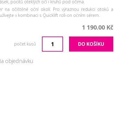
ásek, pocitů oteklých očí i kruhů pod očima.
er na očištěné oční okolí. Pro výraznou redukci otoků a
ívejte v kombinaci s Quicklift roll-on očním sérem.
1 190.00 Kč
DO KOŠÍKU
počet kusů
Na objednávku