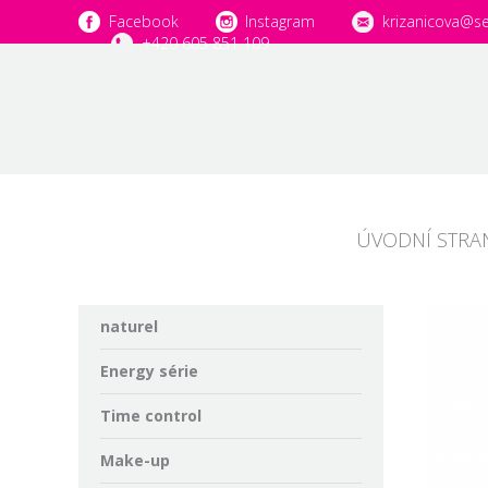
Facebook
Instagram
krizanicova@s
+420 605 851 109
ÚVODNÍ STRA
naturel
Energy série
Time control
Make-up