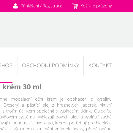
Přihlášení / Registrace
Košík je prázdný
SHOP
OBCHODNÍ PODMÍNKY
KONTAKT
í krém 30 ml
jemně modelační oční krém je obohacen o kyselinu
t, Eyeseryl a pěstící olej z hroznových jadérek. Aktivní
 s trojím účinkem společně s vypínacími účinky Quickliftu
rovňovém systému. Vyhlazují povrch pleti a vyplňují suché
kávají dlouhotrvající hydrataci, kterou potřebují pro hladký a
chází k výraznému zmírnění známek únavy, předčasného