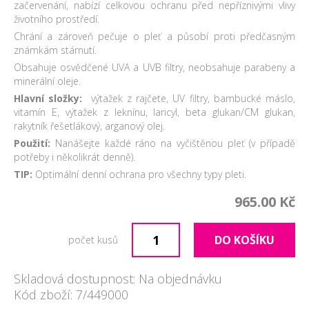
začervenání, nabízí celkovou ochranu před nepříznivými vlivy
životního prostředí.
Chrání a zároveň pečuje o pleť a působí proti předčasným
známkám stárnutí.
Obsahuje osvědčené UVA a UVB filtry, neobsahuje parabeny a
minerální oleje.
Hlavní složky:
výtažek z rajčete, UV filtry, bambucké máslo,
vitamín E, výtažek z leknínu, laricyl, beta glukan/CM glukan,
rakytník řešetlákový, arganový olej.
Použití:
Nanášejte každé ráno na vyčištěnou pleť (v případě
potřeby i několikrát denně).
TIP:
Optimální denní ochrana pro všechny typy pleti.
965.00 Kč
DO KOŠÍKU
počet kusů
Skladová dostupnost: Na objednávku
Kód zboží: 7/449000