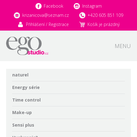
Facebook
Instagram
krizanicova@seznam.cz
+420 605 851 109
Přihlášení / Registrace
Košík je prázdný
MENU
naturel
Energy série
Time control
Make-up
Sensi plus