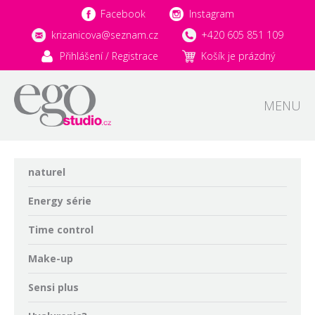
Facebook
Instagram
krizanicova@seznam.cz
+420 605 851 109
Přihlášení / Registrace
Košík je prázdný
MENU
naturel
Energy série
Time control
Make-up
Sensi plus