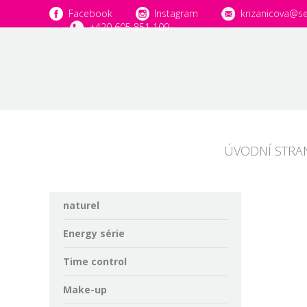
Facebook
Instagram
krizanicova@s
+420 605 851 109
ÚVODNÍ STRA
naturel
Energy série
Time control
Make-up