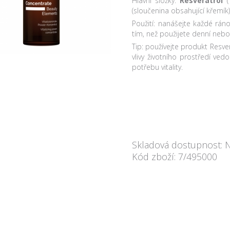
Hlavní složky:
Resveratrol
(sloučenina obsahující křemík
Použití: nanášejte každé ráno
tím, než použijete denní neb
Tip: používejte produkt Resv
vlivy životního prostředí ved
potřebu vitality.
Skladová dostupnost: 
Kód zboží: 7/495000