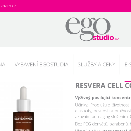
eznam.cz
NA
VYBAVENÍ EGOSTUDIA
SLUŽBY A CENY
E-
RESVERA CELL 
Výživný posilující koncent
Účinky: Prodlužuje životnos
elasticity, pevnosti a pružnost
aktivním anti-aging složením.
Bez PEG derivátů, parabenů, b