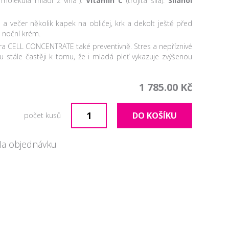
("molekula mládí z vína").
Vitamín C
(trojitá síla).
Silanol
)
 a večer několik kapek na obličej, krk a dekolt ještě před
o noční krém.
era CELL CONCENTRATE také preventivně. Stres a nepříznivé
ou stále častěji k tomu, že i mladá pleť vykazuje zvýšenou
1 785.00 Kč
DO KOŠÍKU
počet kusů
Na objednávku