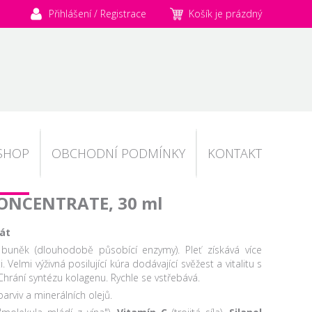
Přihlášení / Registrace
Košík je prázdný
SHOP
OBCHODNÍ PODMÍNKY
KONTAKT
CONCENTRATE, 30 ml
rát
t buněk (dlouhodobě působící enzymy). Pleť získává více
i. Velmi výživná posilující kúra dodávající svěžest a vitalitu s
 Chrání syntézu kolagenu. Rychle se vstřebává.
arviv a minerálních olejů.