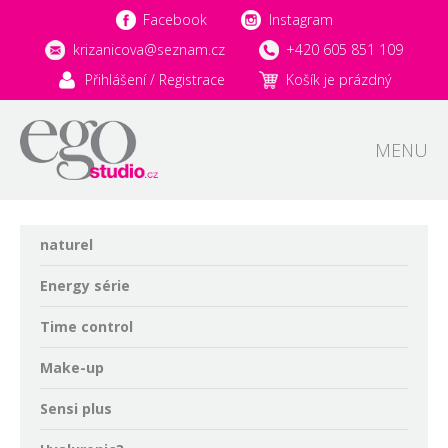
Facebook
Instagram
krizanicova@seznam.cz
+420 605 851 109
Přihlášení / Registrace
Košík je prázdný
MENU
naturel
Energy série
Time control
Make-up
Sensi plus