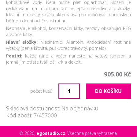
kohoutkové vody. Není nutné pleť oplachovat. Složení je
redukováno na minimum pro nejlepší snášenlivost pokožky.
Ideální i na cesty, skvělá akternativa pro odličovací ubrousky a
běžnou denní odličovací rutinu.
Neobsahuje alkohol, konzervační látky, tenzidy obsahující PEG
a vonné látky.
Hlavní složky:
Niacinamid. Allantoin. Antioxidační rostlinné
výtažky (perila křovitá, puškvorec trávovitý, pomelo)
Použití:
každé ráno a večer naneste na vatový tampon a
jemně jim otřete tvář, oči, krk a dekolt.
905.00 Kč
DO KOŠÍKU
počet kusů
Skladová dostupnost: Na objednávku
Kód zboží: 7/457000
© 2026,
egostudio.cz
. Všechna práva vyhrazena.