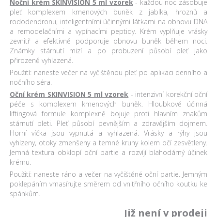
Noční krém SKINVISION 5 ml vzorek
- každou noc zásobuje
pleť komplexem kmenových buněk z jablka, hroznů a
rododendronu, inteligentními účinnými látkami na obnovu DNA
a remodelačními a vypínacími peptidy. Krém vyplňuje vrásky
zevnitř a efektivně podporuje obnovu buněk během noci.
Známky stárnutí mizí a po probuzení působí pleť jako
přirozeně vyhlazená.
Použití: naneste večer na vyčištěnou pleť po aplikaci denního a
nočního séra.
Oční krém SKINVISION 5 ml vzorek
- intenzivní korekční oční
péče s komplexem kmenových buněk. Hloubkově účinná
liftingová formule komplexně bojuje proti hlavním znakům
stárnutí pleti. Pleť působí pevnějším a zdravějším dojmem.
Horní víčka jsou vypnutá a vyhlazená. Vrásky a rýhy jsou
vyhlzeny, otoky zmenšeny a temné kruhy kolem očí zesvětleny.
Jemná textura obklopí oční partie a rozvíjí blahodárný účinek
krému.
Použití: naneste ráno a večer na vyčištěné oční partie. Jemným
poklepáním vmasírujte směrem od vnitřního očního koutku ke
spánkům.
Již není v prodeji