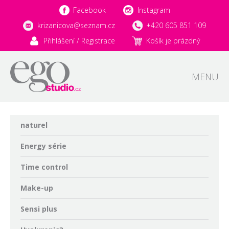
Facebook
Instagram
krizanicova@seznam.cz
+420 605 851 109
Přihlášení / Registrace
Košík je prázdný
MENU
naturel
Energy série
Time control
Make-up
Sensi plus