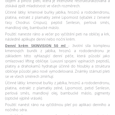
objem a plnost pleti, která je intenzivně restrukturalizovaná a
získává zpět mladistvost ve všech rozměrech.
Účinné látky: kmenové buňky jablka, hroznů a rododendronu,
platina, extrakt z plamatky zelné Lipomoist (výtažek z červené
řasy Chodrus Crispus), peptid Serilesin, perlová směs,
mandlový olej, bambucké máslo.
Použití: naneste ráno a večer po vyčištění peti na obličej a krk,
následně aplikujte denní nebo noční krém.
Denní krém SKINVISION 50 ml
- životní síla komplexu
kmenových buněk z jablka, hroznů a rododendronu je
základem této vyhlazující denní péče, která působí jako
omlazovací lifting obličeje. Luxusní spojení vypínacích peptidů,
platiny a drahokamů hydratuje účinně do hloubky a struktura
obličeje působí jako nově vymodelovaná. Známky stárnutí pleti
se ve všech směrech zmírňují.
Účinné látky: kmenové buňky z jablka, hroznů a rododendronu,
platina, extrakt z plamatky zelné, Lipomoist, petid Serilesin,
perlová směs, mandlový olej, bambucké máslo, pigmenty
(optické výplně vrásek).
Použití: nanést ráno na vyčištěnou pleť po aplikaci denního a
nočního séra.