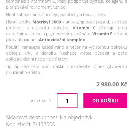
kombinaci s vitamínem C, který podporuje syntézu kolagenu a
pleť získává rovnoměrný vzhled.
Neobsahuje minerální oleje, parabeny a barvicí látky.
Hlavní složky:
Matrixyl 3000
- anti-aging bota peptid, zlepšuje
pružnost a elasticitu pokožky.
Vitamín C
účinkuje proti
oxidačnímu stresu a pigmentovým změnám.
Vitamín E
působí
jako antioxidant.
Antioxidační komplex
.
Použití: nanášejte každé ráno a večer na vyčištěnou pokožku
obličeje, krku a dekoltu. Nechejte krátce působit a poté
aplikujte denní nebo noční krém.
Tip: aplikací séra pod masku zintenzivníte účinek vytvořením
okluzivního efektu.
2 980.00 Kč
DO KOŠÍKU
počet kusů
Skladová dostupnost: Na objednávku
Kód zboží: 7/432000