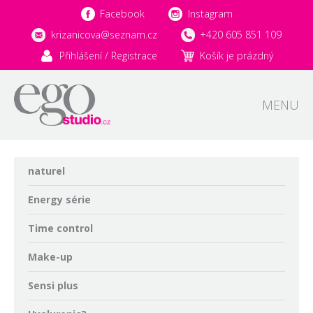
Facebook
Instagram
krizanicova@seznam.cz
+420 605 851 109
Přihlášení / Registrace
Košík je prázdný
MENU
naturel
Energy série
Time control
Make-up
Sensi plus